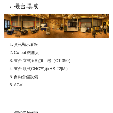
機台場域
資訊顯示看板
Co-bot 機器人
東台 立式五軸加工機（CT-350）
東台 臥式CNC車床(HS-22[M])
自動倉儲設備
AGV