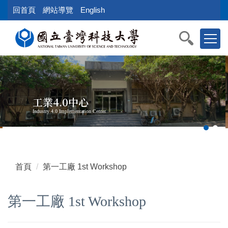
跳
回首頁
網站導覽
English
到
主
要
內
容
區
塊
工業4.0中心
Industry 4.0 Implementation Center
首頁
第一工廠 1st Workshop
第一工廠 1st Workshop